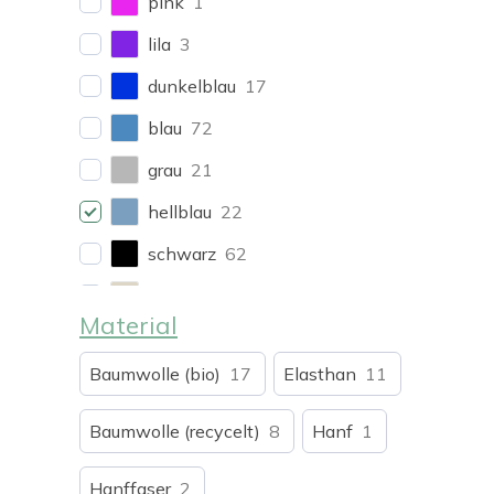
pink
1
lila
3
dunkelblau
17
blau
72
grau
21
hellblau
22
schwarz
62
undyed
6
Material
weiß
15
Baumwolle (bio)
17
Elasthan
11
braun
3
beige
5
Baumwolle (recycelt)
8
Hanf
1
gelb
3
Hanffaser
2