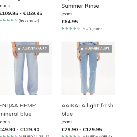
Summer Rinse
Jeans
€
109.95
-
€
159.95
Jeans
(
hessnatur
)
€
64.95
Bewertet
mit
(
MUD Jeans
)
3.65
Bewertet
von 5
mit
4.35
von 5
AUSVERKAUFT
AUSVERKAUFT
ENIJAA HEMP
AAIKALA light fresh
mineral blue
blue
Jeans
Jeans
€
49.90
-
€
129.90
€
79.90
-
€
129.95
(
ARMEDANGELS
)
(
ARMEDANGELS
)