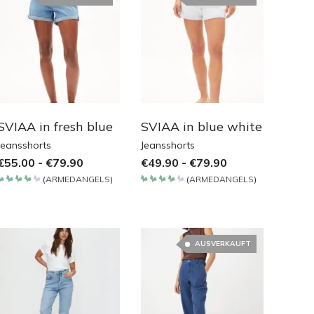
SVIAA in fresh blue
SVIAA in blue white
Jeansshorts
Jeansshorts
€
55.00
-
€
79.90
€
49.90
-
€
79.90
(
ARMEDANGELS
)
(
ARMEDANGELS
)
Bewertet
Bewertet
mit
mit
4.2
4.2
von 5
von 5
AUSVERKAUFT