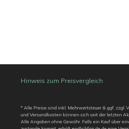
Hinweis zum Preisvergleich
* Alle Preise sind inkl. Mehrwertsteuer & ggf. zzgl.
und Versandkosten können sich seit der letzten Ak
Alle Angaben ohne Gewähr. Falls ein Kauf über ein
zustande kommt, erhält endlichfair.de de eine Verg