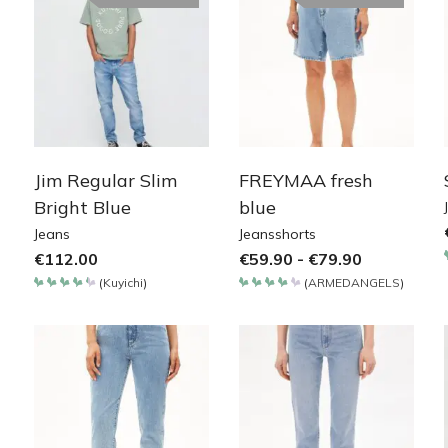
Jim Regular Slim
FREYMAA fresh
Bright Blue
blue
Jeans
Jeansshorts
€
112.00
€
59.90
-
€
79.90
(
Kuyichi
)
(
ARMEDANGELS
)
Bewertet
Bewertet
mit
mit
4.4
4.2
von 5
von 5