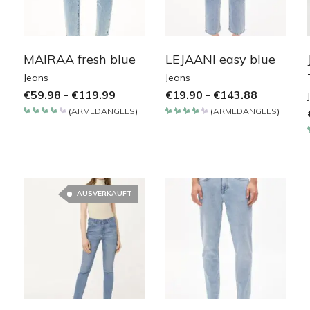
MAIRAA fresh blue
LEJAANI easy blue
Jeans
Jeans
€
59.98
-
€
119.99
€
19.90
-
€
143.88
(
ARMEDANGELS
)
(
ARMEDANGELS
)
Bewertet
Bewertet
mit
mit
4.2
4.2
von 5
von 5
AUSVERKAUFT