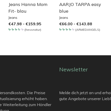
Jeans Hanna Mom
AARJO TARPA easy
Fit- blau
blue
Jeans
Jeans
€
47.98
-
€
159.95
€
66.00
-
€
143.88
(
hessnatur
)
(
ARMEDANGELS
)
Bewertet
Bewertet
mit
mit
3.65
4.2
von 5
von 5
Newsletter
 Versandkosten. Die Preise
Melde dich jetzt an und erha
tualisierung erhöht haben.
gute Angebote unserer Liebli
e Weiterleitung zum Händler
ütung.