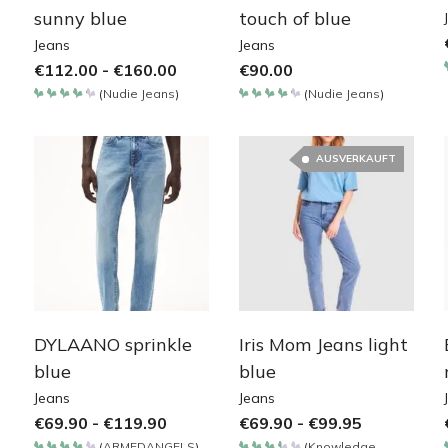
sunny blue
touch of blue
Jeans
Jeans
€
112.00
-
€
160.00
€
90.00
(
Nudie Jeans
)
(
Nudie Jeans
)
Bewertet
Bewertet
mit
mit
4.257
4.257
von 5
von 5
AUSVERKAUFT
DYLAANO sprinkle
Iris Mom Jeans light
blue
blue
Jeans
Jeans
€
69.90
-
€
119.90
€
69.90
-
€
99.95
(
ARMEDANGELS
)
(
Knowledge