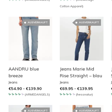
Bewertet
Bewertet
Cotton Apparel
)
mit
mit
4.2
3.4
von 5
von
5
AUSVERKAUFT
AUSVERKAUFT
AANDRU blue
Jeans Marie Mid
breeze
Rise Straight – blau
Jeans
Jeans
€
54.90
-
€
139.90
€
69.95
-
€
139.95
(
ARMEDANGELS
)
(
hessnatur
)
Bewertet
Bewertet
mit
mit
4.2
3.65
von 5
von 5
AUSVERKAUFT
AUSVERKAUFT