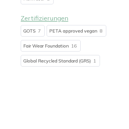
rot
5
rosa
1
Zertifizierungen
orange
1
GOTS
7
PETA approved vegan
8
Fair Wear Foundation
16
Global Recycled Standard (GRS)
1