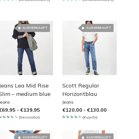
Bewertet
Bewertet
mit
mit
4.2
4.2
von 5
von 5
AUSVERKAUFT
AUSVERKAUFT
Jeans Lea Mid Rise
Scott Regular
Slim – medium blue
Horizontblau
Jeans
Jeans
€
69.95
-
€
139.95
€
120.00
-
€
130.00
(
hessnatur
)
(
Kuyichi
)
Bewertet
Bewertet
mit
mit
3.65
4.4
von 5
von 5
AUSVERKAUFT
AUSVERKAUFT