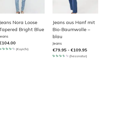
Jeans Nora Loose
Jeans aus Hanf mit
Tapered Bright Blue
Bio-Baumwolle –
blau
Jeans
€
104.00
Jeans
(
Kuyichi
)
€
79.95
-
€
109.95
Bewertet
mit
(
hessnatur
)
4.4
Bewertet
von 5
mit
3.65
von 5