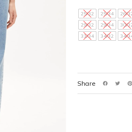
25/32
25/34
26/3
29/32
29/34
30/3
33/34
34/32
34/3
Share