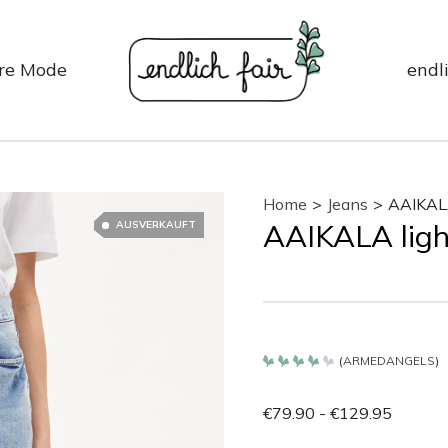
re Mode
endli
Home
>
Jeans
>
AAIKALA
AAIKALA ligh
AUSVERKAUFT
(
ARMEDANGELS
)
Bewertet
mit
4.2
€
79.90
-
€
129.95
von 5