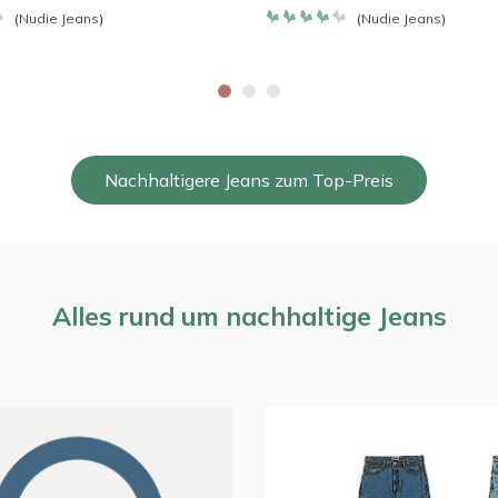
(
Nudie Jeans
)
(
Nudie Jeans
)
t
Bewertet
mit
4.257
von 5
Nachhaltigere Jeans zum Top-Preis
Alles rund um nachhaltige Jeans