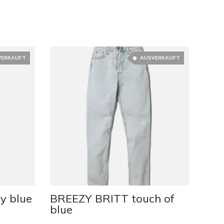
VERKAUFT
AUSVERKAUFT
y blue
BREEZY BRITT touch of
BRE
blue
gre