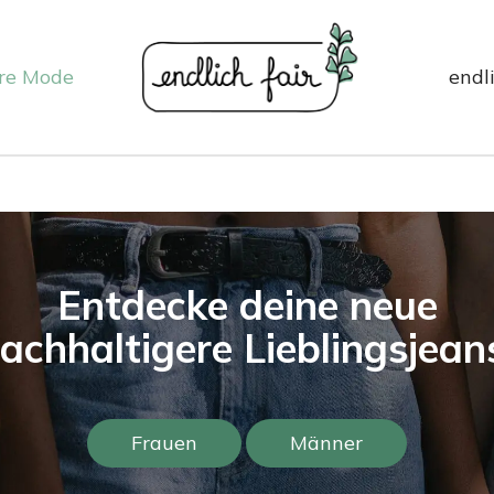
re Mode
endli
Entdecke deine neue
achhaltigere Lieblingsjea
Frauen
Männer