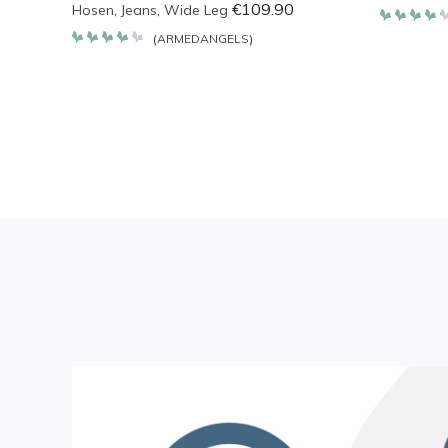
€
109.90
Hosen
,
Jeans
,
Wide Leg
Bewerte
(
ARMEDANGELS
)
mit
Bewertet
4.257
mit
von 5
4.2
von 5