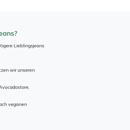
Jeans?
ltigere Lieblingsjeans
tzen wir unseren
 Avocadostore,
 nach veganen