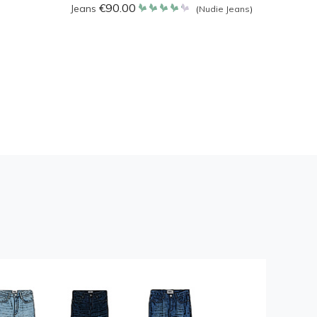
€
90.00
Jeans
Jeans
(
Nudie Jeans
)
Bewertet
mit
4.257
Bewe
von 5
mit
4.25
von 