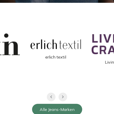
xtil
Living Crafts
KnowledgeC
Alle Jeans-Marken