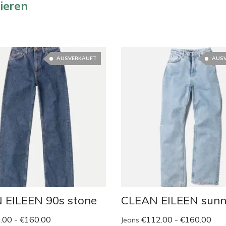
rieren
AUSVERKAUFT
AUS
 EILEEN 90s stone
CLEAN EILEEN sunn
.00
-
€
160.00
€
112.00
-
€
160.00
Jeans