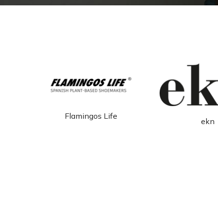
erlich te
e
ekn