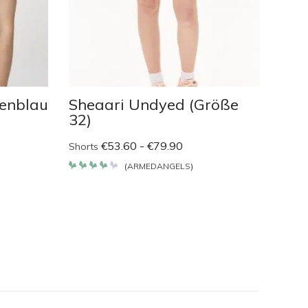
genblau
Sheaari Undyed (Größe
Kar
32)
pin
€
53.60
-
€
79.90
Shorts
T-Shir
(
ARMEDANGELS
)
Bewertet
Bewe
mit
mit
4.2
4.2
von 5
von 