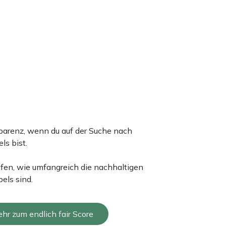
arenz, wenn du auf der Suche nach
ls bist.
üfen, wie umfangreich die nachhaltigen
els sind.
hr zum endlich fair Score