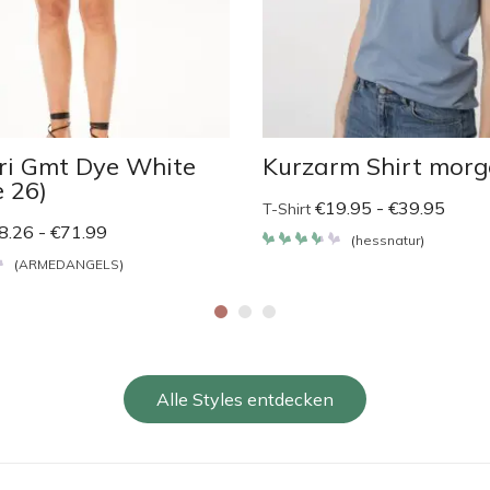
ri Gmt Dye White
Kurzarm Shirt mor
 26)
€
19.95
-
€
39.95
T-Shirt
8.26
-
€
71.99
(
hessnatur
)
Bewertet
(
ARMEDANGELS
)
mit
t
3.65
von 5
Alle Styles entdecken