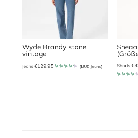
Wyde Brandy stone
Sheaa
vintage
(Größe
€
4
€
129.95
Shorts
Jeans
(
MUD Jeans
)
Bewertet
mit
4.35
Bewerte
von 5
mit
4.2
von 5