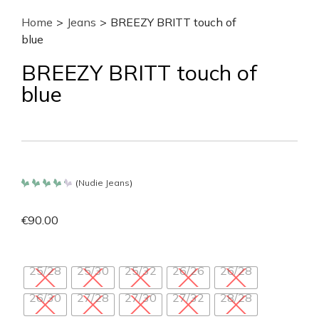
Home
>
Jeans
>
BREEZY BRITT touch of
blue
BREEZY BRITT touch of
blue
(
Nudie Jeans
)
Bewertet
mit
4.257
€
90.00
von 5
25/28
25/30
25/32
26/26
26/28
26/30
27/28
27/30
27/32
28/28