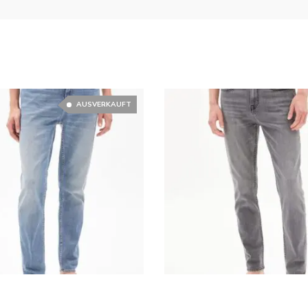
AUSVERKAUFT
€
79.90
€
119.90