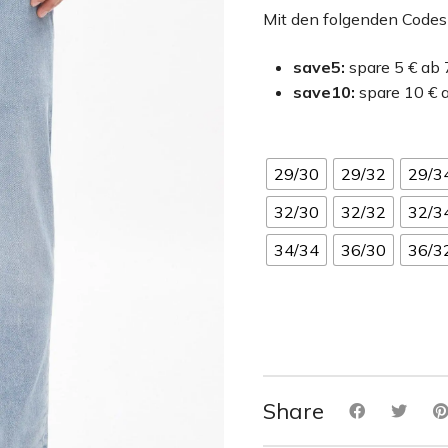
Mit den folgenden Codes
save5:
spare 5 € ab
save10:
spare 10 € 
29/30
29/32
29/3
32/30
32/32
32/3
34/34
36/30
36/3
Share