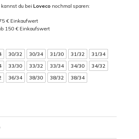
 kannst du bei
Loveco
nochmal sparen:
 75 € Einkaufwert
ab 150 € Einkaufswert
4
30/32
30/34
31/30
31/32
31/34
4
33/30
33/32
33/34
34/30
34/32
2
36/34
38/30
38/32
38/34