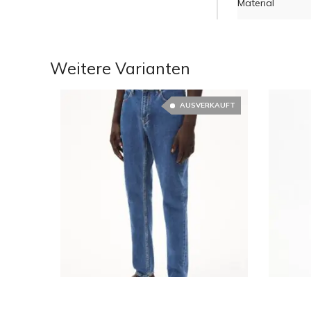
Material
Weitere Varianten
AUSVERKAUFT
€
49.90
€
99.90
€
53.98
€
119.90