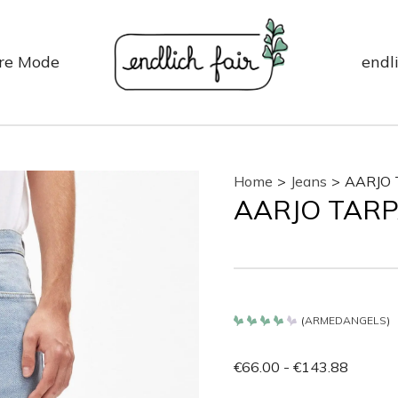
re Mode
endli
Home
>
Jeans
>
AARJO 
AARJO TARPA
(
ARMEDANGELS
)
Bewertet
mit
4.2
€
66.00
-
€
143.88
von 5