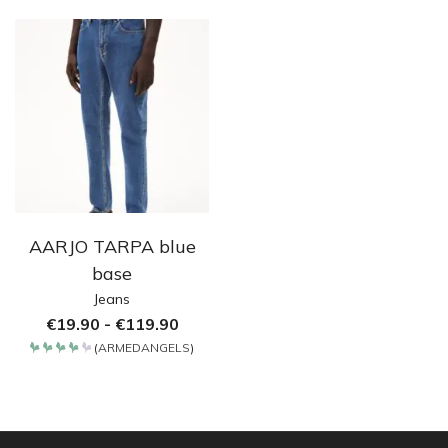
4.2
von 5
AARJO TARPA blue
base
Jeans
€
19.90
-
€
119.90
(
ARMEDANGELS
)
Bewertet
mit
4.2
von 5