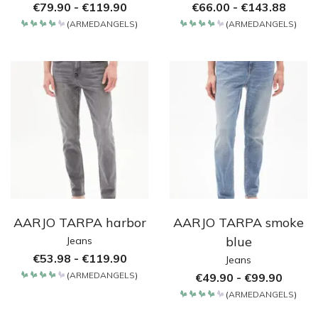
€
79.90
-
€
119.90
€
66.00
-
€
143.88
(
ARMEDANGELS
)
(
ARMEDANGELS
)
Bewertet
Bewertet
mit
mit
4.2
4.2
von 5
von 5
AARJO TARPA harbor
AARJO TARPA smoke
blue
Jeans
€
53.98
-
€
119.90
Jeans
(
ARMEDANGELS
)
€
49.90
-
€
99.90
Bewertet
mit
(
ARMEDANGELS
)
4.2
Bewertet
von 5
mit