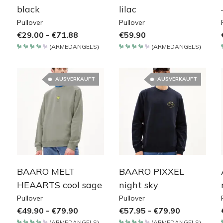
black
lilac
Pullover
Pullover
€
29.00
-
€
71.88
€
59.90
(
ARMEDANGELS
)
(
ARMEDANGELS
)
Bewertet
Bewertet
mit
mit
4.2
4.2
von 5
von 5
AUSVERKAUFT
AUSVERKAUFT
BAARO MELT
BAARO PIXXEL
HEAARTS cool sage
night sky
Pullover
Pullover
€
49.90
-
€
79.90
€
57.95
-
€
79.90
(
ARMEDANGELS
)
(
ARMEDANGELS
)