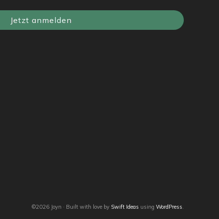
Jetzt anmelden
©2026 Joyn · Built with love by
Swift Ideas
using
WordPress
.