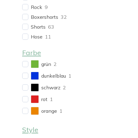
Rock
9
Boxershorts
32
Shorts
63
Hose
11
Shorts
24
Farbe
Pullover
9
grün
2
Cardigan
1
dunkelblau
1
Wide Leg
14
Hosen
39
schwarz
2
Cordhosen
1
rot
1
Röcke
4
orange
1
Style