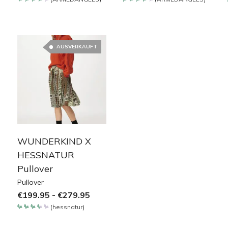
Bewertet
Bewertet
mit
mit
4.2
4.2
von 5
von 5
AUSVERKAUFT
WUNDERKIND X
HESSNATUR
Pullover
Pullover
€
199.95
-
€
279.95
(
hessnatur
)
Bewertet
mit
3.65