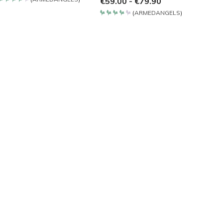
€
59.00
-
€
79.90
Bewertet
mit
(
ARMEDANGELS
)
4.2
Bewertet
von 5
mit
4.2
von 5