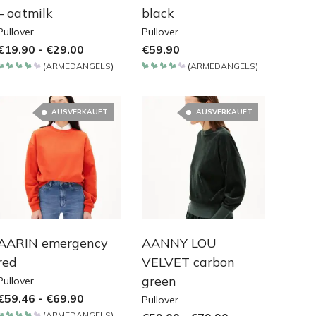
– oatmilk
black
Pullover
Pullover
€
19.90
-
€
29.00
€
59.90
(
ARMEDANGELS
)
(
ARMEDANGELS
)
Bewertet
Bewertet
mit
mit
4.2
4.2
von 5
von 5
AUSVERKAUFT
AUSVERKAUFT
AARIN emergency
AANNY LOU
red
VELVET carbon
green
Pullover
€
59.46
-
€
69.90
Pullover
(
ARMEDANGELS
)