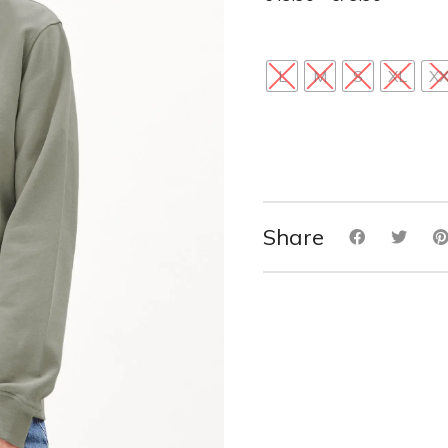
L
M
S
XL
X
Share