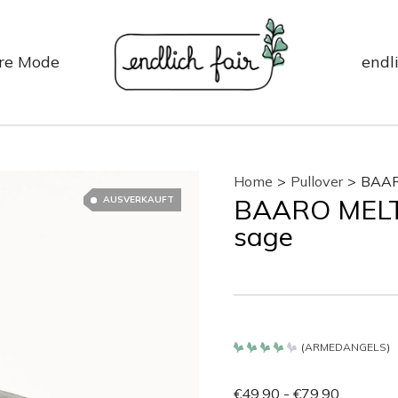
re Mode
endli
Home
>
Pullover
>
BAAR
BAARO MELT
AUSVERKAUFT
sage
(
ARMEDANGELS
)
Bewertet
mit
4.2
€
49.90
-
€
79.90
von 5