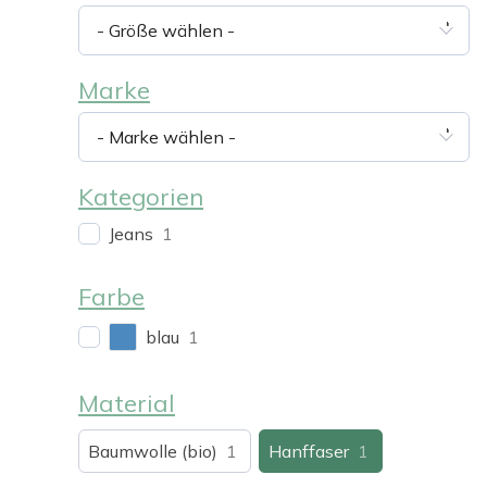
- Größe wählen -
Marke
- Marke wählen -
Kategorien
Jeans
1
Farbe
blau
1
Material
Baumwolle (bio)
1
Hanffaser
1