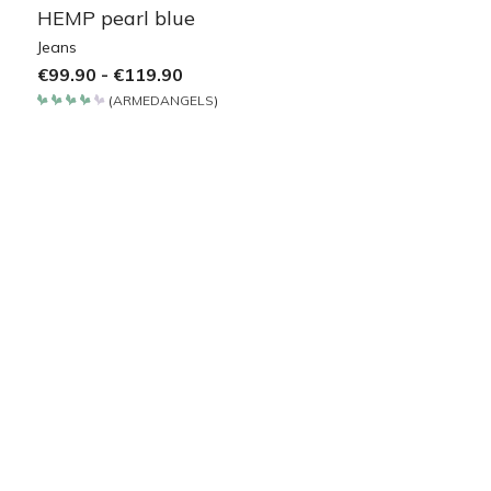
HEMP pearl blue
Jeans
€
99.90
-
€
119.90
(
ARMEDANGELS
)
Bewertet
mit
4.2
von 5