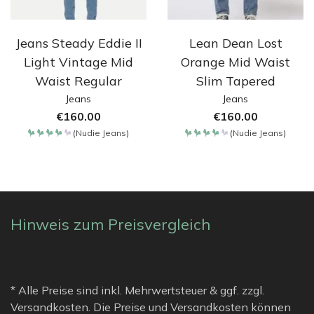
Jeans Steady Eddie II
Lean Dean Lost
Light Vintage Mid
Orange Mid Waist
Waist Regular
Slim Tapered
Jeans
Jeans
€
160.00
€
160.00
(
Nudie Jeans
)
(
Nudie Jeans
)
Bewertet
Bewertet
mit
mit
4.257
4.257
von 5
von 5
Hinweis zum Preisvergleich
* Alle Preise sind inkl. Mehrwertsteuer & ggf. zzgl.
Versandkosten. Die Preise und Versandkosten können