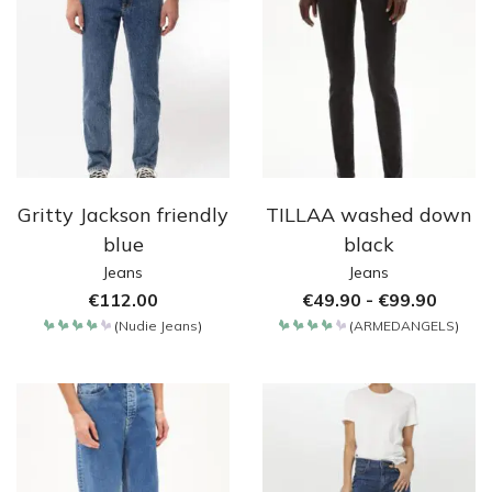
Gritty Jackson friendly
TILLAA washed down
blue
black
Jeans
Jeans
€
112.00
€
49.90
-
€
99.90
(
Nudie Jeans
)
(
ARMEDANGELS
)
Bewertet
Bewertet
mit
mit
4.257
4.2
von 5
von 5