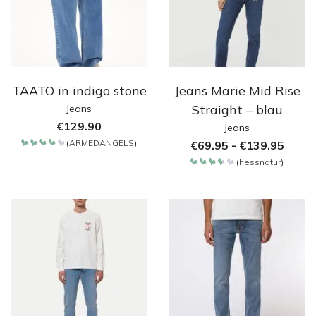
TAATO in indigo stone
Jeans Marie Mid Rise
Straight – blau
Jeans
€
129.90
Jeans
(
ARMEDANGELS
)
€
69.95
-
€
139.95
Bewertet
mit
(
hessnatur
)
4.2
Bewertet
von 5
mit
3.65
von 5