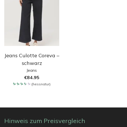
Jeans Culotte Coreva –
schwarz
Jeans
€
84.95
(
hessnatur
)
Bewertet
mit
3.65
von 5
Hinweis zum Preisvergleich