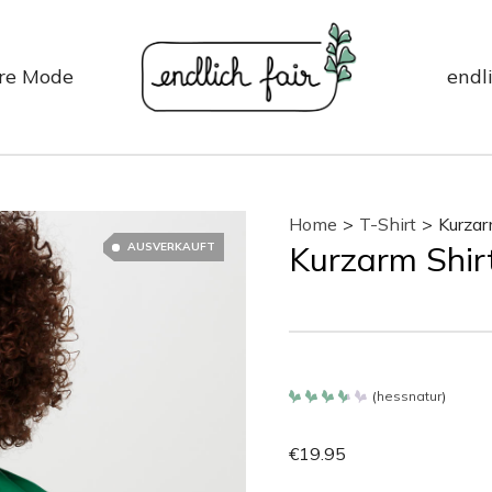
re Mode
endli
Home
>
T-Shirt
>
Kurzar
Kurzarm Shir
AUSVERKAUFT
(
hessnatur
)
Bewertet
mit
3.65
€
19.95
von 5