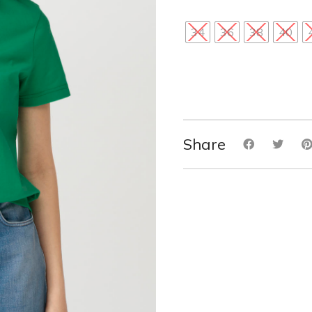
34
36
38
40
Share