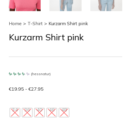
Home
>
T-Shirt
>
Kurzarm Shirt pink
Kurzarm Shirt pink
(
hessnatur
)
Bewertet
mit
3.65
€
19.95
-
€
27.95
von 5
34
36
40
46
48