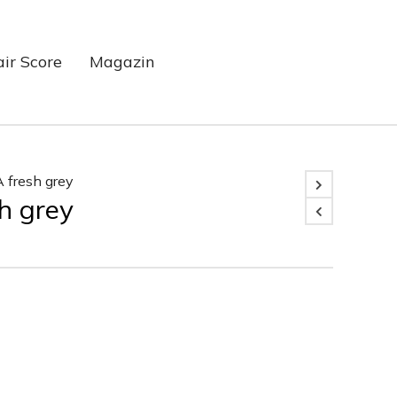
air Score
Magazin
fresh grey
h grey