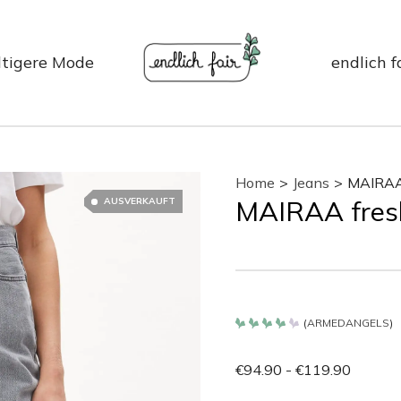
tigere Mode
endlich f
Home
>
Jeans
>
MAIRAA 
MAIRAA fres
AUSVERKAUFT
(
ARMEDANGELS
)
Bewertet
mit
4.2
€
94.90
-
€
119.90
von 5