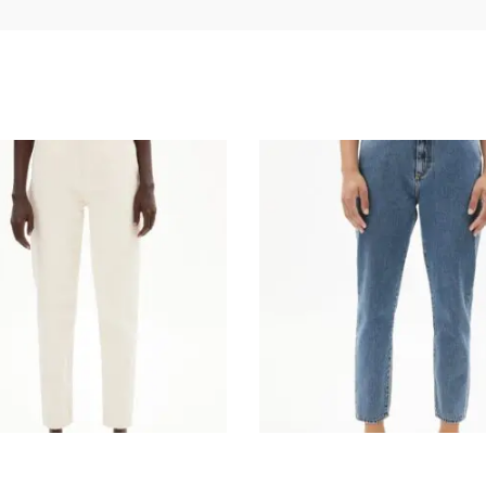
€
59.98
€
119.99