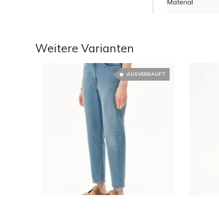
Material
Weitere Varianten
AUSVERKAUFT
€
49.95
€
119.88
€
76.00
€
119.90