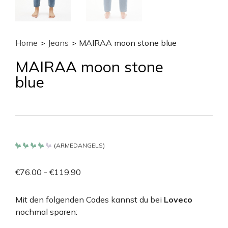
Home
>
Jeans
>
MAIRAA moon stone blue
MAIRAA moon stone
blue
(
ARMEDANGELS
)
Bewertet
mit
4.2
€
76.00
-
€
119.90
von 5
Mit den folgenden Codes kannst du bei
Loveco
nochmal sparen: