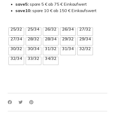
save5:
spare 5 € ab 75 € Einkaufwert
save10:
spare 10 € ab 150 € Einkaufswert
25/32
25/34
26/32
26/34
27/32
27/34
28/32
28/34
29/32
29/34
30/32
30/34
31/32
31/34
32/32
32/34
33/32
34/32