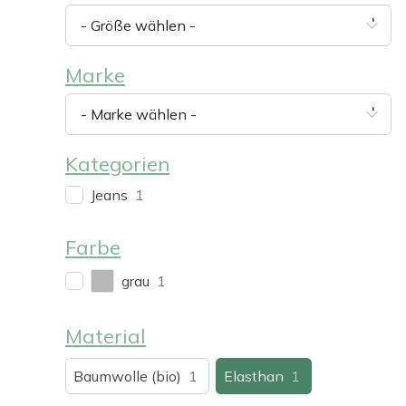
- Größe wählen -
Marke
- Marke wählen -
Kategorien
Jeans
1
Farbe
grau
1
Material
Baumwolle (bio)
1
Elasthan
1