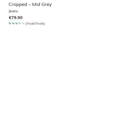
Cropped – Mid Grey
Jeans
€
79.90
(
ThokkThokk
)
Bewertet
mit
3.375
von
5