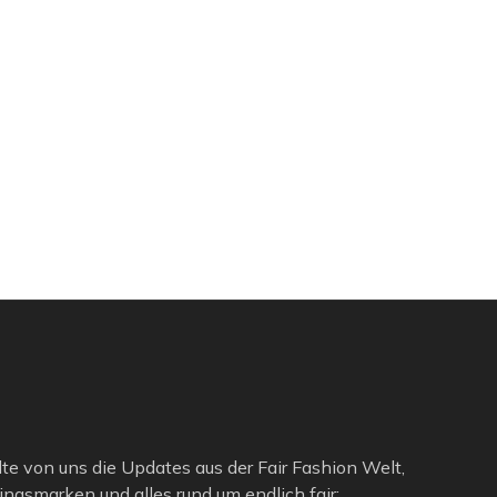
lte von uns die Updates aus der Fair Fashion Welt,
ngsmarken und alles rund um endlich fair: