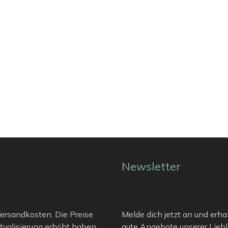
Newsletter
 Versandkosten. Die Preise
Melde dich jetzt an und erha
tualisierung erhöht haben.
gute Angebote unserer Liebli