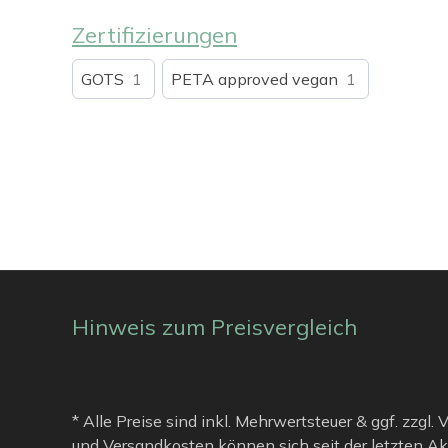
Zertifizierungen
GOTS
1
PETA approved vegan
1
Hinweis zum Preisvergleich
* Alle Preise sind inkl. Mehrwertsteuer & ggf. zzgl.
und Versandkosten können sich seit der letzten Ak