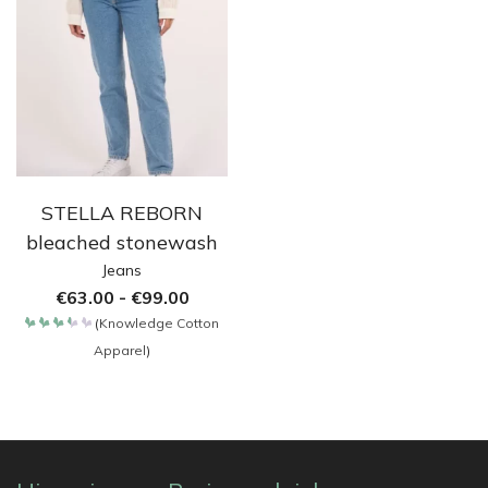
STELLA REBORN
bleached stonewash
Jeans
€
63.00
-
€
99.00
(
Knowledge Cotton
Bewertet
Apparel
)
mit
3.4
von
5