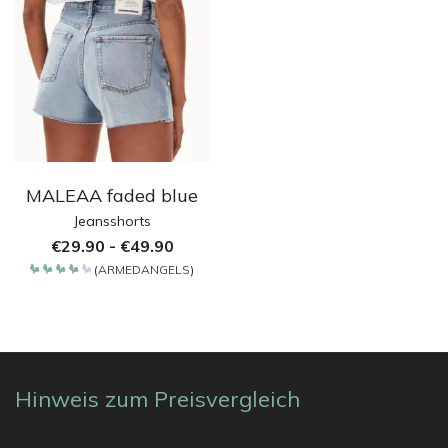
MALEAA faded blue
Jeansshorts
€
29.90
-
€
49.90
(
ARMEDANGELS
)
Bewertet
mit
4.2
von 5
Hinweis zum Preisvergleich