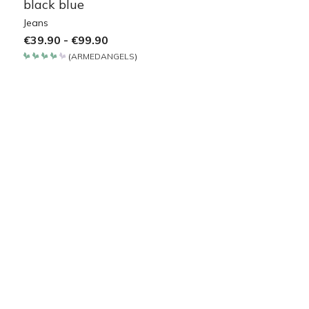
black blue
Jeans
€
39.90
-
€
99.90
(
ARMEDANGELS
)
Bewertet
mit
4.2
von 5