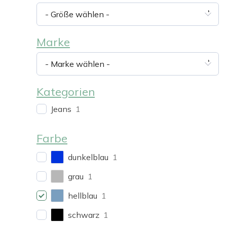
- Größe wählen -
Marke
- Marke wählen -
Kategorien
Jeans
1
Farbe
dunkelblau
1
grau
1
hellblau
1
schwarz
1