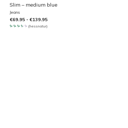
Slim – medium blue
Jeans
€
69.95
-
€
139.95
(
hessnatur
)
Bewertet
mit
3.65
von 5