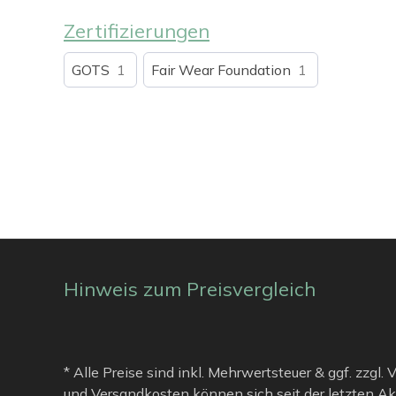
Zertifizierungen
GOTS
1
Fair Wear Foundation
1
Hinweis zum Preisvergleich
* Alle Preise sind inkl. Mehrwertsteuer & ggf. zzgl.
und Versandkosten können sich seit der letzten Ak