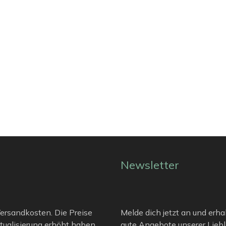
Newsletter
 Versandkosten. Die Preise
Melde dich jetzt an und erha
tualisierung erhöht haben.
gute Angebote unserer Liebli