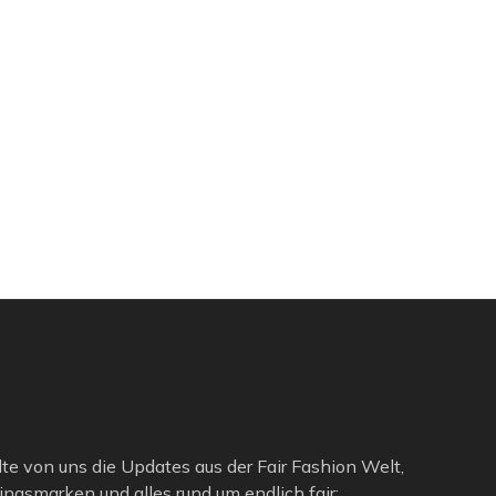
lte von uns die Updates aus der Fair Fashion Welt,
ngsmarken und alles rund um endlich fair: