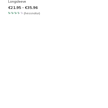
Longsleeve
€
21.95
-
€
35.96
(
hessnatur
)
Bewertet
mit
3.65
von 5