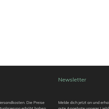
Newsletter
 Versandkosten. Die Preise
Melde dich jetzt an und erha
tualisierung erhöht haben.
gute Angebote unserer Liebli