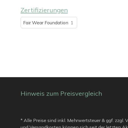
Zertifizierungen
Fair Wear Foundation
1
Hinweis zum Preisvergleich
* Alle Preise sind inkl. Mehrwertsteuer & ggf. zzgl.
und Versandkosten können sich seit der letzten Ak