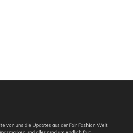
lte von uns die Updates aus der Fair Fashion Welt,
ngsmarken und alles rund um endlich fair: