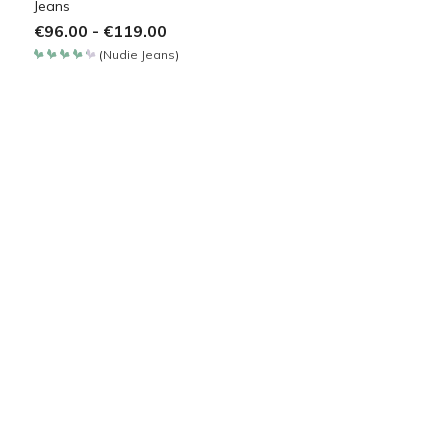
Jeans
€
96.00
-
€
119.00
(
Nudie Jeans
)
Bewertet
mit
4.257
von 5