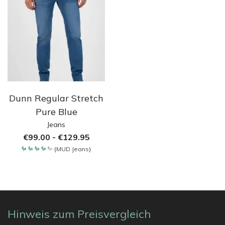
Dunn Regular Stretch
Pure Blue
Jeans
€
99.00
-
€
129.95
(
MUD Jeans
)
Bewertet
mit
4.35
von 5
Hinweis zum Preisvergleich