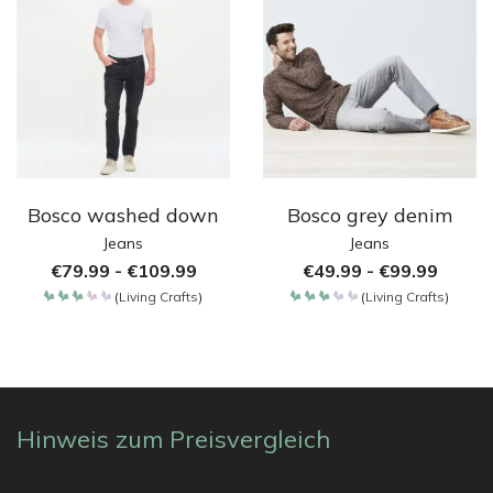
Bosco washed down
Bosco grey denim
Jeans
Jeans
€
79.99
-
€
109.99
€
49.99
-
€
99.99
(
Living Crafts
)
(
Living Crafts
)
Bewertet
Bewertet
mit
mit
3.05
3.05
von
von
5
5
Hinweis zum Preisvergleich