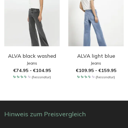
ALVA black washed
ALVA light blue
Jeans
Jeans
€
74.95
-
€
104.95
€
109.95
-
€
159.95
(
hessnatur
)
(
hessnatur
)
Bewertet
Bewertet
mit
mit
3.65
3.65
von 5
von 5
Hinweis zum Preisvergleich