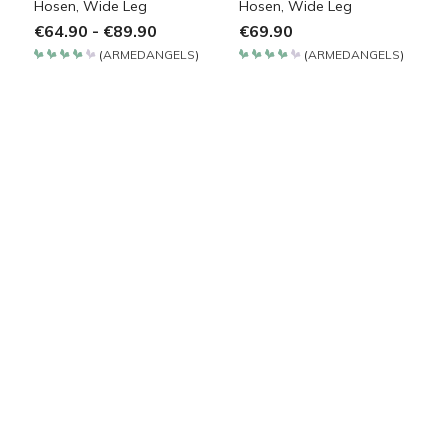
Hosen
,
Wide Leg
Hosen
,
Wide Leg
€
64.90
-
€
89.90
€
69.90
(
ARMEDANGELS
)
(
ARMEDANGELS
)
Bewertet
Bewertet
mit
mit
4.2
4.2
von 5
von 5