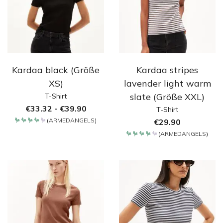
Kardaa black (Größe
Kardaa stripes
XS)
lavender light warm
slate (Größe XXL)
T-Shirt
€
33.32
-
€
39.90
T-Shirt
(
ARMEDANGELS
)
€
29.90
Bewertet
mit
(
ARMEDANGELS
)
4.2
Bewertet
von 5
mit
4.2
von 5