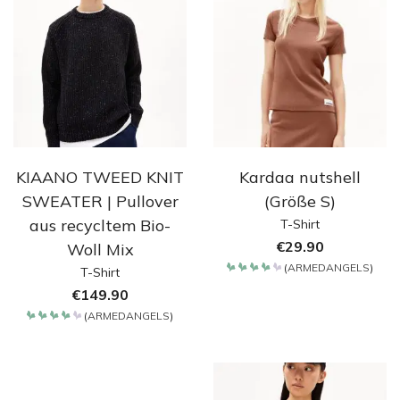
KIAANO TWEED KNIT
Kardaa nutshell
SWEATER | Pullover
(Größe S)
aus recycltem Bio-
T-Shirt
€
29.90
Woll Mix
(
ARMEDANGELS
)
T-Shirt
Bewertet
mit
€
149.90
4.2
von 5
(
ARMEDANGELS
)
Bewertet
mit
4.2
von 5