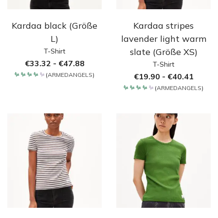
Kardaa black (Größe
Kardaa stripes
L)
lavender light warm
slate (Größe XS)
T-Shirt
€
33.32
-
€
47.88
T-Shirt
(
ARMEDANGELS
)
€
19.90
-
€
40.41
Bewertet
mit
(
ARMEDANGELS
)
4.2
Bewertet
von 5
mit
4.2
von 5