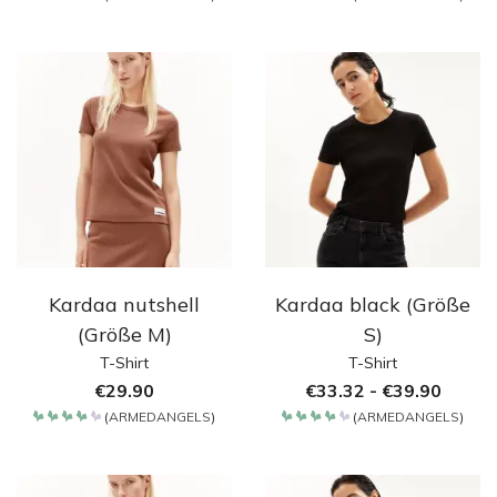
Bewertet
Bewertet
mit
mit
4.2
4.2
von 5
von 5
Kardaa nutshell
Kardaa black (Größe
(Größe M)
S)
T-Shirt
T-Shirt
€
29.90
€
33.32
-
€
39.90
(
ARMEDANGELS
)
(
ARMEDANGELS
)
Bewertet
Bewertet
mit
mit
4.2
4.2
von 5
von 5