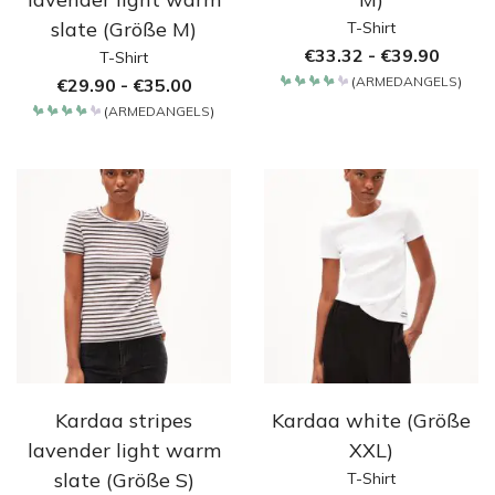
slate (Größe M)
T-Shirt
€
33.32
-
€
39.90
T-Shirt
(
ARMEDANGELS
)
€
29.90
-
€
35.00
Bewertet
mit
(
ARMEDANGELS
)
4.2
Bewertet
von 5
mit
4.2
von 5
Kardaa stripes
Kardaa white (Größe
lavender light warm
XXL)
slate (Größe S)
T-Shirt