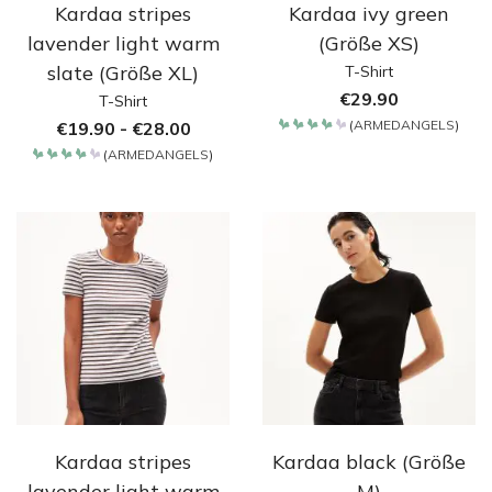
Kardaa stripes
Kardaa ivy green
lavender light warm
(Größe XS)
slate (Größe XL)
T-Shirt
€
29.90
T-Shirt
(
ARMEDANGELS
)
€
19.90
-
€
28.00
Bewertet
mit
(
ARMEDANGELS
)
4.2
Bewertet
von 5
mit
4.2
von 5
Kardaa stripes
Kardaa black (Größe
lavender light warm
M)