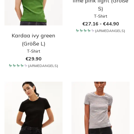
lime pink light (Größe
S)
T-Shirt
€
27.16
-
€
44.90
(
ARMEDANGELS
)
Kardaa ivy green
Bewertet
mit
4.2
(Größe L)
von 5
T-Shirt
€
29.90
(
ARMEDANGELS
)
Bewertet
mit
4.2
von 5