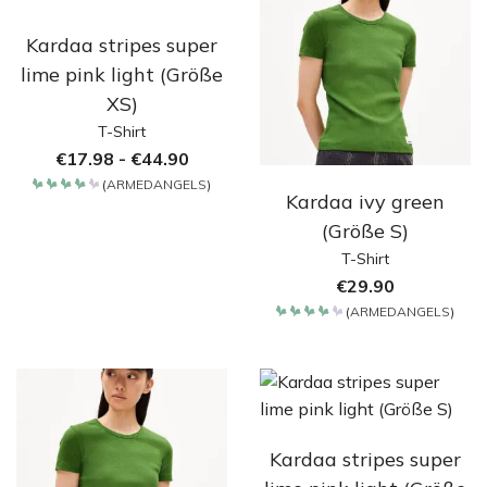
Kardaa stripes super
lime pink light (Größe
XS)
T-Shirt
€
17.98
-
€
44.90
(
ARMEDANGELS
)
Kardaa ivy green
Bewertet
mit
4.2
(Größe S)
von 5
T-Shirt
€
29.90
(
ARMEDANGELS
)
Bewertet
mit
4.2
von 5
Kardaa stripes super