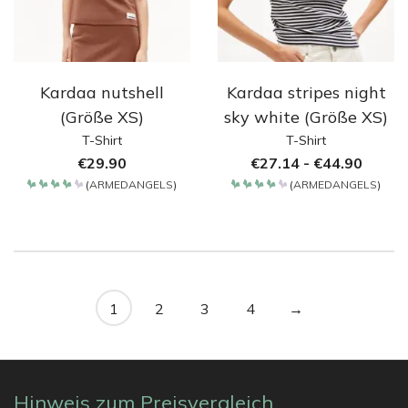
Kardaa nutshell
Kardaa stripes night
(Größe XS)
sky white (Größe XS)
T-Shirt
T-Shirt
€
29.90
€
27.14
-
€
44.90
(
ARMEDANGELS
)
(
ARMEDANGELS
)
Bewertet
Bewertet
mit
mit
4.2
4.2
von 5
von 5
1
2
3
4
→
Hinweis zum Preisvergleich