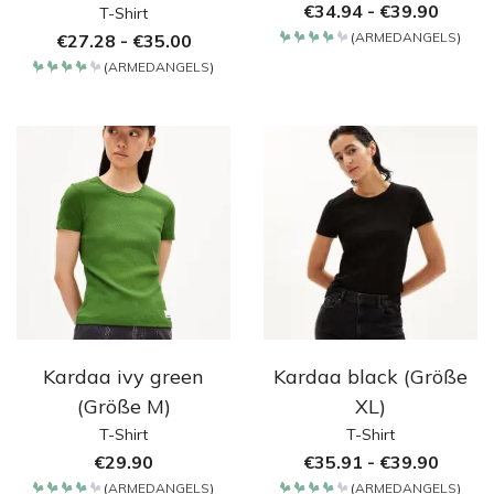
€
34.94
-
€
39.90
T-Shirt
(
ARMEDANGELS
)
€
27.28
-
€
35.00
Bewertet
mit
(
ARMEDANGELS
)
4.2
Bewertet
von 5
mit
4.2
von 5
Kardaa ivy green
Kardaa black (Größe
(Größe M)
XL)
T-Shirt
T-Shirt
€
29.90
€
35.91
-
€
39.90
(
ARMEDANGELS
)
(
ARMEDANGELS
)