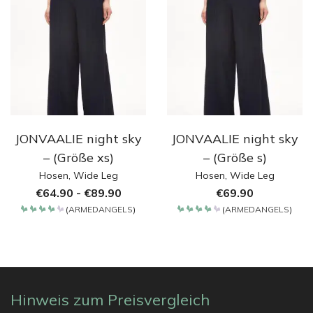
JONVAALIE night sky
JONVAALIE night sky
– (Größe xs)
– (Größe s)
Hosen
,
Wide Leg
Hosen
,
Wide Leg
€
64.90
-
€
89.90
€
69.90
(
ARMEDANGELS
)
(
ARMEDANGELS
)
Bewertet
Bewertet
mit
mit
4.2
4.2
von 5
von 5
Hinweis zum Preisvergleich