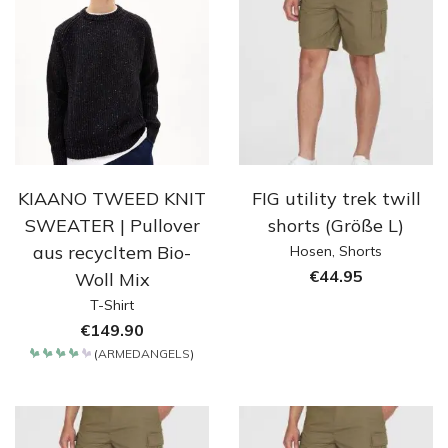
KIAANO TWEED KNIT
FIG utility trek twill
SWEATER | Pullover
shorts (Größe L)
aus recycltem Bio-
Hosen
,
Shorts
€
44.95
Woll Mix
T-Shirt
€
149.90
(
ARMEDANGELS
)
Bewertet
mit
4.2
von 5