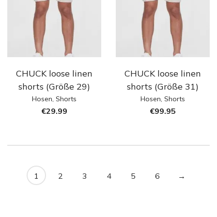
CHUCK loose linen
CHUCK loose linen
shorts (Größe 29)
shorts (Größe 31)
Hosen
,
Shorts
Hosen
,
Shorts
€
29.99
€
99.95
1
2
3
4
5
6
→