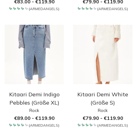
€
83.00
-
€
119.90
€
79.90
-
€
119.90
(
ARMEDANGELS
)
(
ARMEDANGELS
)
Bewertet
Bewertet
mit
mit
4.2
4.2
von 5
von 5
Kitaari Demi Indigo
Kitaari Demi White
Pebbles (Größe XL)
(Größe S)
Rock
Rock
€
89.00
-
€
119.90
€
79.90
-
€
119.90
(
ARMEDANGELS
)
(
ARMEDANGELS
)
Bewertet
Bewertet
mit
mit
4.2
4.2