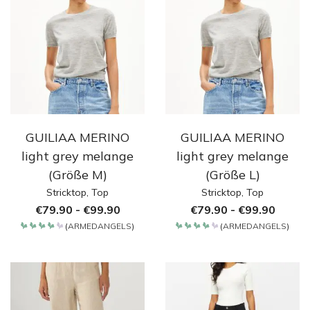
GUILIAA MERINO
GUILIAA MERINO
light grey melange
light grey melange
(Größe M)
(Größe L)
Stricktop
,
Top
Stricktop
,
Top
€
79.90
-
€
99.90
€
79.90
-
€
99.90
(
ARMEDANGELS
)
(
ARMEDANGELS
)
Bewertet
Bewertet
mit
mit
4.2
4.2
von 5
von 5