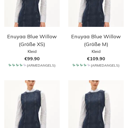
Enuyaa Blue Willow
Enuyaa Blue Willow
(Größe XS)
(Größe M)
Kleid
Kleid
€
99.90
€
109.90
(
ARMEDANGELS
)
(
ARMEDANGELS
)
Bewertet
Bewertet
mit
mit
4.2
4.2
von 5
von 5