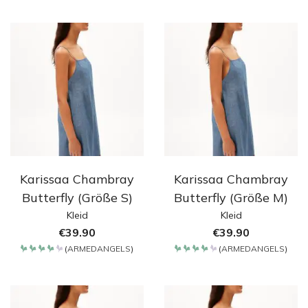
mit
4.2
von 5
Karissaa Chambray
Karissaa Chambray
Butterfly (Größe S)
Butterfly (Größe M)
Kleid
Kleid
€
39.90
€
39.90
(
ARMEDANGELS
)
(
ARMEDANGELS
)
Bewertet
Bewertet
mit
mit
4.2
4.2
von 5
von 5