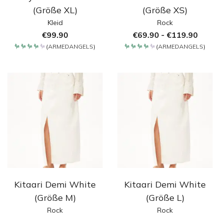
(Größe XL)
(Größe XS)
Kleid
Rock
€
99.90
€
69.90
-
€
119.90
(
ARMEDANGELS
)
(
ARMEDANGELS
)
Bewertet
Bewertet
mit
mit
4.2
4.2
von 5
von 5
Kitaari Demi White
Kitaari Demi White
(Größe M)
(Größe L)
Rock
Rock