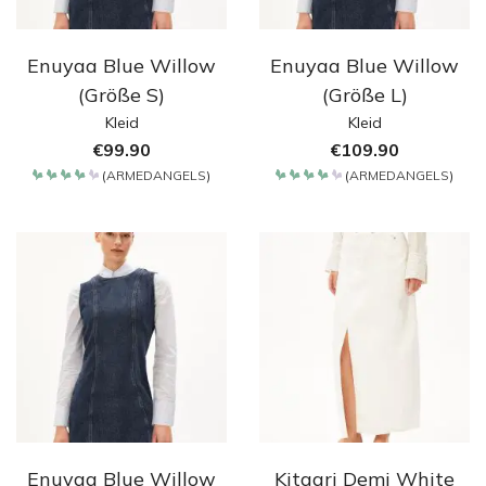
Enuyaa Blue Willow
Enuyaa Blue Willow
(Größe S)
(Größe L)
Kleid
Kleid
€
99.90
€
109.90
(
ARMEDANGELS
)
(
ARMEDANGELS
)
Bewertet
Bewertet
mit
mit
4.2
4.2
von 5
von 5
Enuyaa Blue Willow
Kitaari Demi White