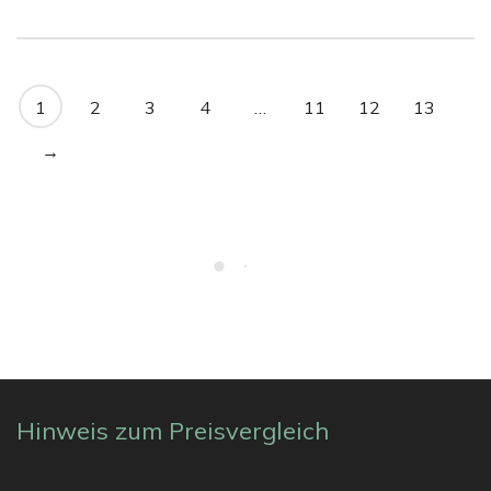
von 5
von 5
1
2
3
4
…
11
12
13
→
Hinweis zum Preisvergleich