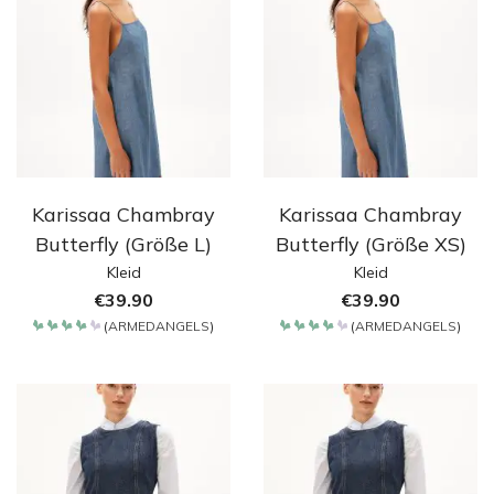
Karissaa Chambray
Karissaa Chambray
Butterfly (Größe L)
Butterfly (Größe XS)
Kleid
Kleid
€
39.90
€
39.90
(
ARMEDANGELS
)
(
ARMEDANGELS
)
Bewertet
Bewertet
mit
mit
4.2
4.2
von 5
von 5