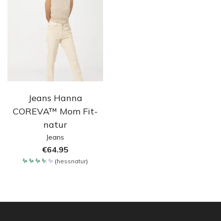
Jeans Hanna
COREVA™ Mom Fit-
natur
Jeans
€
64.95
(
hessnatur
)
Bewertet
mit
3.65
von 5