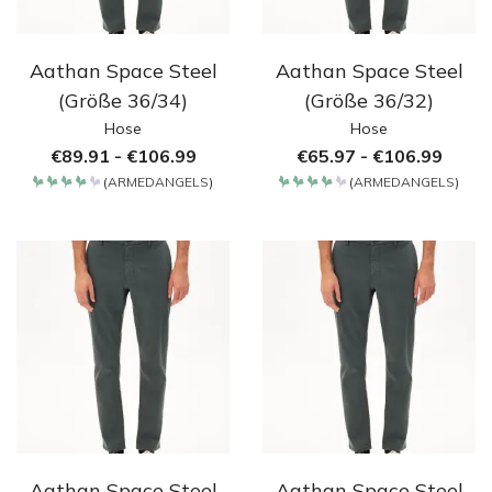
Aathan Space Steel
Aathan Space Steel
(Größe 36/34)
(Größe 36/32)
Hose
Hose
€
89.91
-
€
106.99
€
65.97
-
€
106.99
(
ARMEDANGELS
)
(
ARMEDANGELS
)
Bewertet
Bewertet
mit
mit
4.2
4.2
von 5
von 5
Aathan Space Steel
Aathan Space Steel