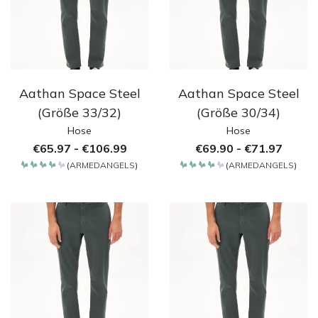
Aathan Space Steel
Aathan Space Steel
(Größe 33/32)
(Größe 30/34)
Hose
Hose
€
65.97
-
€
106.99
€
69.90
-
€
71.97
(
ARMEDANGELS
)
(
ARMEDANGELS
)
Bewertet
Bewertet
mit
mit
4.2
4.2
von 5
von 5