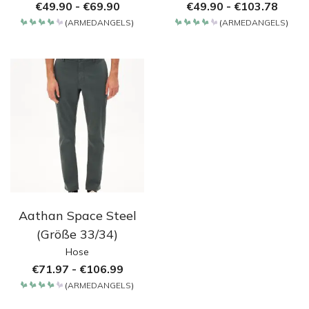
€
49.90
-
€
69.90
€
49.90
-
€
103.78
(
ARMEDANGELS
)
(
ARMEDANGELS
)
Bewertet
Bewertet
mit
mit
4.2
4.2
von 5
von 5
Aathan Space Steel
(Größe 33/34)
Hose
€
71.97
-
€
106.99
(
ARMEDANGELS
)
Bewertet
mit