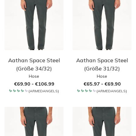
Aathan Space Steel
Aathan Space Steel
(Größe 34/32)
(Größe 31/32)
Hose
Hose
€
69.90
-
€
106.99
€
65.97
-
€
69.90
(
ARMEDANGELS
)
(
ARMEDANGELS
)
Bewertet
Bewertet
mit
mit
4.2
4.2
von 5
von 5