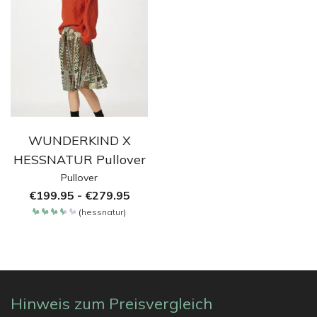
WUNDERKIND X
HESSNATUR Pullover
Pullover
€
199.95
-
€
279.95
(
hessnatur
)
Bewertet
mit
3.65
von 5
Hinweis zum Preisvergleich