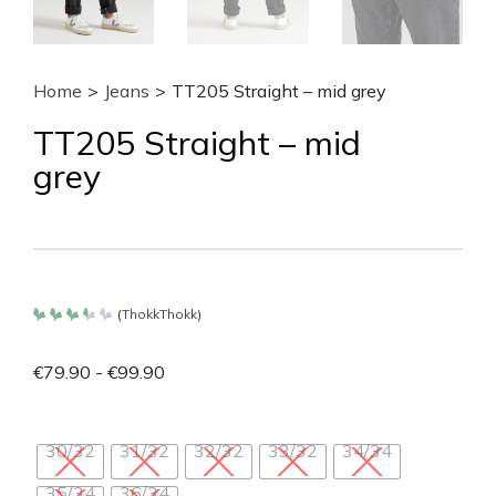
Home
>
Jeans
>
TT205 Straight – mid grey
TT205 Straight – mid
grey
(
ThokkThokk
)
Bewertet
mit
3.375
€
79.90
-
€
99.90
von
5
30/32
31/32
32/32
33/32
34/34
35/34
36/34