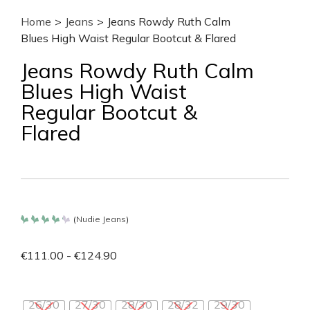
Home
>
Jeans
>
Jeans Rowdy Ruth Calm
Blues High Waist Regular Bootcut & Flared
Jeans Rowdy Ruth Calm
Blues High Waist
Regular Bootcut &
Flared
(
Nudie Jeans
)
Bewertet
mit
4.257
€
111.00
-
€
124.90
von 5
26/30
27/30
28/30
28/32
29/30