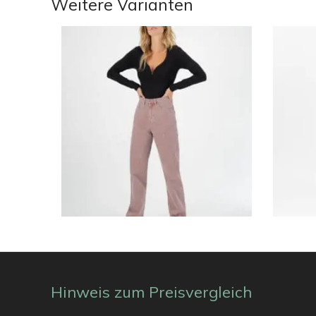
Weitere Varianten
€
129.95
€
99.90
€
129.95
Hinweis zum Preisvergleich