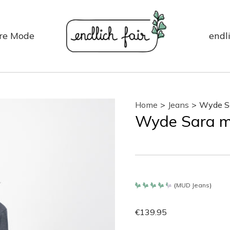
re Mode
endli
Home
>
Jeans
>
Wyde S
Wyde Sara m
(
MUD Jeans
)
Bewertet
mit
4.35
€
139.95
von 5