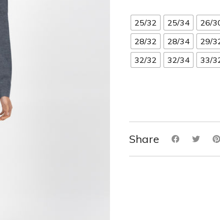
25/32
25/34
26/3
28/32
28/34
29/3
32/32
32/34
33/3
Share