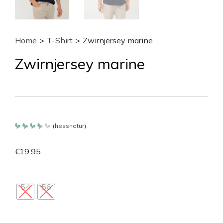
Home
>
T-Shirt
>
Zwirnjersey marine
Zwirnjersey marine
(
hessnatur
)
Bewertet
mit
3.65
€
19.95
von 5
54
56