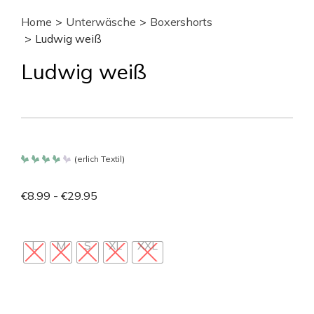
Home
>
Unterwäsche
>
Boxershorts
>
Ludwig weiß
Ludwig weiß
(
erlich Textil
)
Bewertet
mit
3.8
€
8.99
-
€
29.95
von 5
L
M
S
XL
XXL