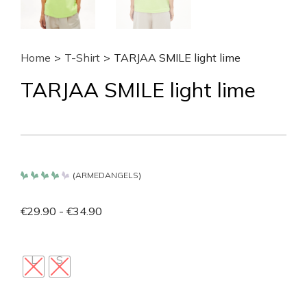
Home
>
T-Shirt
>
TARJAA SMILE light lime
TARJAA SMILE light lime
(
ARMEDANGELS
)
Bewertet
mit
4.2
€
29.90
-
€
34.90
von 5
L
S