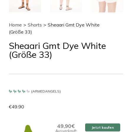
Home
>
Shorts
>
Sheaari Gmt Dye White
(Größe 33)
Sheaari Gmt Dye White
(Größe 33)
(
ARMEDANGELS
)
Bewertet
mit
4.2
€
49.90
von 5
49,90€
Jetzt kaufen
Ausverkauft