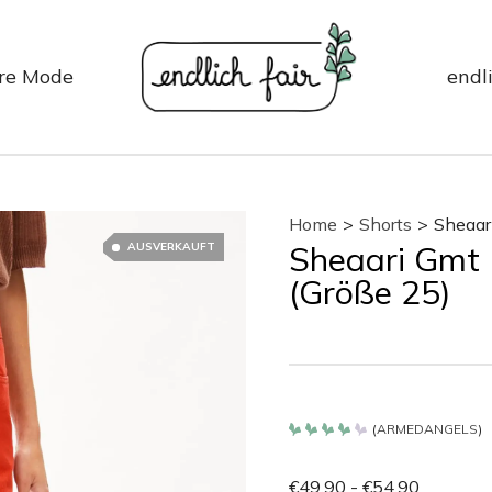
re Mode
endli
Home
>
Shorts
>
Sheaar
Sheaari Gmt
AUSVERKAUFT
(Größe 25)
(
ARMEDANGELS
)
Bewertet
mit
4.2
€
49.90
-
€
54.90
von 5