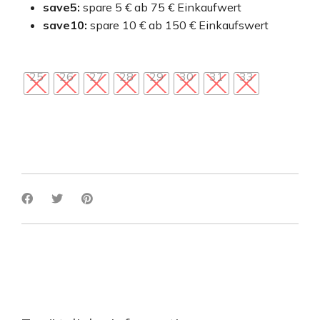
save5:
spare 5 € ab 75 € Einkaufwert
save10:
spare 10 € ab 150 € Einkaufswert
25
26
27
28
29
30
31
33