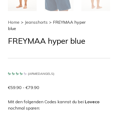
Home
>
Jeansshorts
>
FREYMAA hyper
blue
FREYMAA hyper blue
(
ARMEDANGELS
)
Bewertet
mit
4.2
€
59.90
-
€
79.90
von 5
Mit den folgenden Codes kannst du bei
Loveco
nochmal sparen: