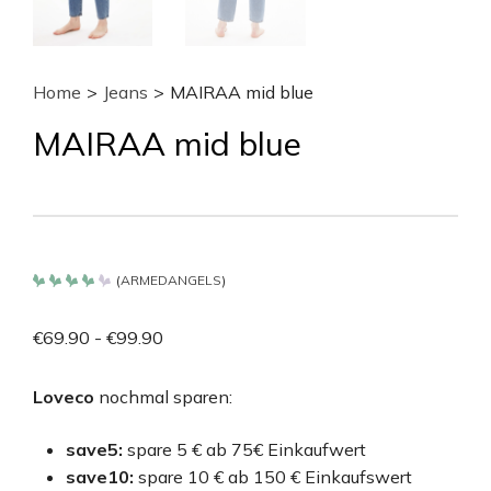
Home
>
Jeans
>
MAIRAA mid blue
MAIRAA mid blue
(
ARMEDANGELS
)
Bewertet
mit
4.2
€
69.90
-
€
99.90
von 5
Loveco
nochmal sparen:
save5:
spare 5 € ab 75€ Einkaufwert
save10:
spare 10 € ab 150 € Einkaufswert