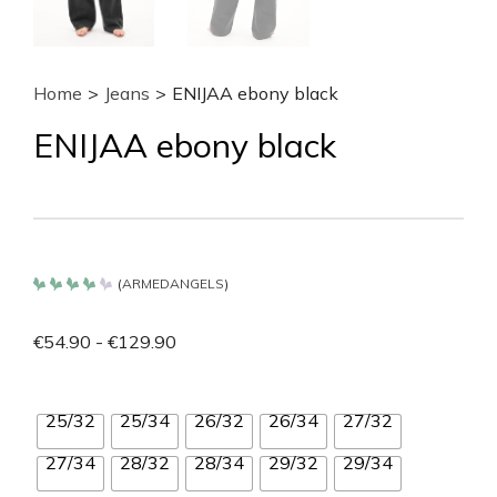
Home
>
Jeans
>
ENIJAA ebony black
ENIJAA ebony black
(
ARMEDANGELS
)
Bewertet
mit
4.2
€
54.90
-
€
129.90
von 5
25/32
25/34
26/32
26/34
27/32
27/34
28/32
28/34
29/32
29/34