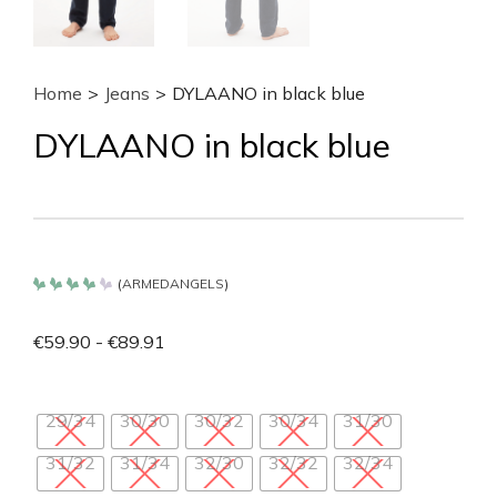
Home
>
Jeans
>
DYLAANO in black blue
DYLAANO in black blue
(
ARMEDANGELS
)
Bewertet
mit
4.2
€
59.90
-
€
89.91
von 5
29/34
30/30
30/32
30/34
31/30
31/32
31/34
32/30
32/32
32/34