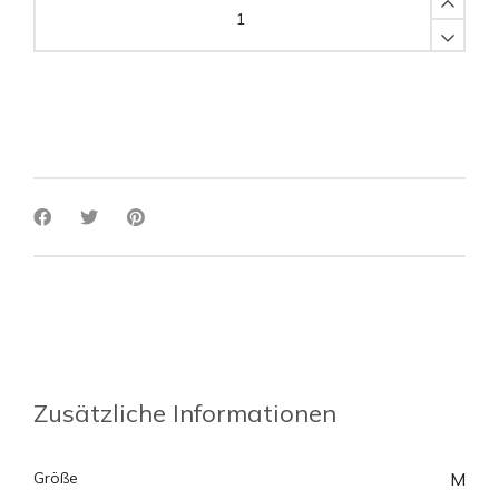
multi
color
dynamo
blue
IN DEN WARENKORB
pink
(Größe
M)
quantity
Zusätzliche Informationen
Größe
M