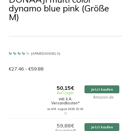
dynamo blue pink (Größe
M)
(
ARMEDANGELS
)
Bewertet
mit
4.2
€
27.46
-
€
59.88
von 5
50,15€
Jetzt kaufen
Auf Lager
Amazon.de
inkl. k.A.
Versandkosten*
as of 8. August 2026 20:16
59,88€
Jetzt kaufen
Ausverkauft