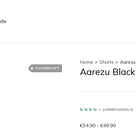
ode
Home
>
Shorts
>
Aarezu
Aarezu Black
AUSVERKAUFT
(
ARMEDANGELS
)
Bewertet
mit
4.2
€
34.90
-
€
49.90
von 5