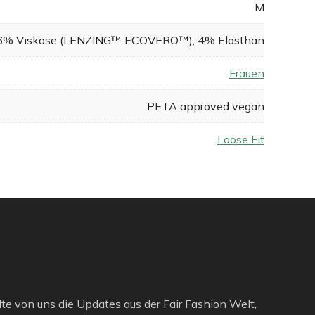
M
6% Viskose (LENZING™ ECOVERO™), 4% Elasthan
Frauen
PETA approved vegan
Loose Fit
lte von uns die Updates aus der Fair Fashion Welt,