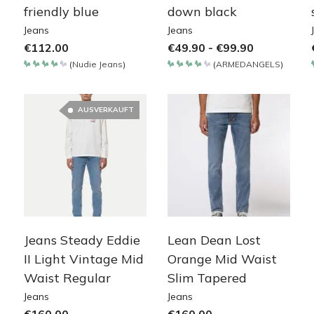
friendly blue
down black
Jeans
Jeans
€
112.00
€
49.90
-
€
99.90
(
Nudie Jeans
)
(
ARMEDANGELS
)
Bewertet
Bewertet
mit
mit
4.257
4.2
von 5
von 5
AUSVERKAUFT
Jeans Steady Eddie
Lean Dean Lost
II Light Vintage Mid
Orange Mid Waist
Waist Regular
Slim Tapered
Jeans
Jeans