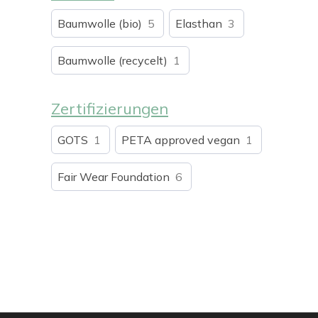
Tapered
22
Baumwolle (bio)
High Waist
26
5
Elasthan
3
Regular
31
Baumwolle (recycelt)
1
Zertifizierungen
GOTS
1
PETA approved vegan
1
Fair Wear Foundation
6