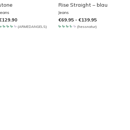
stone
Rise Straight – blau
Jeans
Jeans
€
129.90
€
69.95
-
€
139.95
(
ARMEDANGELS
)
(
hessnatur
)
Bewertet
Bewertet
mit
mit
4.2
3.65
von 5
von 5