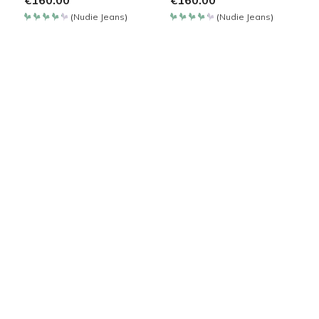
€
160.00
€
160.00
(
Nudie Jeans
)
(
Nudie Jeans
)
Bewertet
Bewertet
mit
mit
4.257
4.257
von 5
von 5