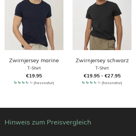
Zwirnjersey marine
Zwirnjersey schwarz
T-Shirt
T-Shirt
€
19.95
€
19.95
-
€
27.95
(
hessnatur
)
(
hessnatur
)
Bewertet
Bewertet
mit
mit
3.65
3.65
von 5
von 5
Hinweis zum Preisvergleich